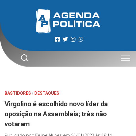
Skip
to
content
BASTIDORES
/
DESTAQUES
Virgolino é escolhido novo líder da
oposição na Assembleia; três não
votaram
Publicado por:
Felipe Nunes
em
31/01/2023 às 18:14