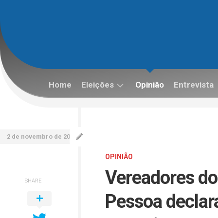
Skip
to
content
Home
Eleições
Opinião
Entrevista
Eleições
2022
2 de novembro de 2025
OPINIÃO
Vereadores do
SHARE
Pessoa declar