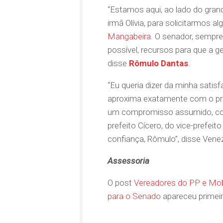
“Estamos aqui, ao lado do gra
irmã Olívia, para solicitarmos
Mangabeira
. O senador, sempre
possível, recursos para que a g
disse
Rômulo Dantas
.
“Eu queria dizer da minha satis
aproxima exatamente com o prop
um compromisso assumido, com
prefeito Cícero, do vice-prefei
confiança, Rômulo”, disse Vene
Assessoria
O post
Vereadores do PP e Mobi
para o Senado
apareceu prime