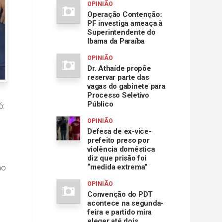
OPINIÃO
Operação Contenção:
PF investiga ameaça à
Superintendente do
Ibama da Paraíba
OPINIÃO
Dr. Athaíde propõe
reservar parte das
vagas do gabinete para
Processo Seletivo
Público
6:
OPINIÃO
Defesa de ex-vice-
prefeito preso por
violência doméstica
diz que prisão foi
ao
“medida extrema”
OPINIÃO
Convenção do PDT
acontece na segunda-
feira e partido mira
eleger até dois