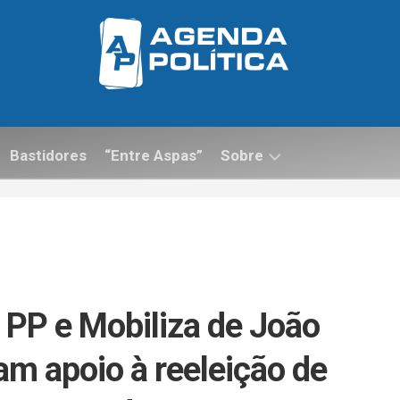
Bastidores
“Entre Aspas”
Sobre
Contato
 PP e Mobiliza de João
am apoio à reeleição de