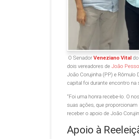
O Senador
Veneziano Vital
do 
dois vereadores de
João Pess
João Corujinha (PP) e Rômulo D
capital foi durante encontro n
“Foi uma honra recebe-lo. O n
suas ações, que proporcionam 
receber o apoio de João Coruji
Apoio à Reeleiç