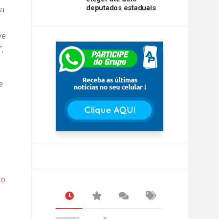
deputados estaduais
ha
ve
,
e
no