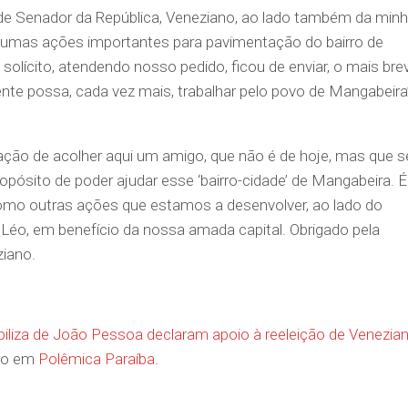
nde Senador da República, Veneziano, ao lado também da min
 algumas ações importantes para pavimentação do bairro de
 solícito, atendendo nosso pedido, ficou de enviar, o mais bre
ente possa, cada vez mais, trabalhar pelo povo de Mangabeira”
fação de acolher aqui um amigo, que não é de hoje, mas que s
ósito de poder ajudar esse ‘bairro-cidade’ de Mangabeira. É
o outras ações que estamos a desenvolver, ao lado do
to Léo, em benefício da nossa amada capital. Obrigado pela
ziano.
liza de João Pessoa declaram apoio à reeleição de Venezia
iro em
Polêmica Paraíba
.