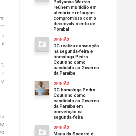
Pollyanna Werton
reúnem multidão em
plenária e reforçam
ai
compromisso com o
desenvolvimento de
ém
Pombal
is
OPINIÃO
ma
DC realiza convenção
na segunda-feira e
homologa Pedro
Coutinho como
a,
candidato ao Governo
le
da Paraíba
 o
OPINIÃO
DC homologa Pedro
Coutinho como
candidato ao Governo
da Paraíba em
convenção na
os
segunda-feira
ão
OPINIÃO
no
Maria do Socorro é