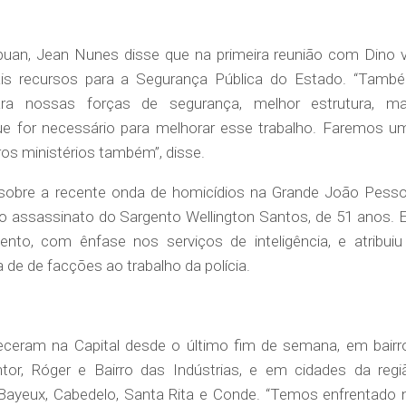
uan, Jean Nunes disse que na primeira reunião com Dino v
mais recursos para a Segurança Pública do Estado. “Tamb
ra nossas forças de segurança, melhor estrutura, ma
ue for necessário para melhorar esse trabalho. Faremos u
ros ministérios também”, disse.
sobre a recente onda de homicídios na Grande João Pesso
 assassinato do Sargento Wellington Santos, de 51 anos. E
nto, com ênfase nos serviços de inteligência, e atribuiu
de de facções ao trabalho da polícia.
eceram na Capital desde o último fim de semana, em bairr
r, Róger e Bairro das Indústrias, e em cidades da regi
Bayeux, Cabedelo, Santa Rita e Conde. “Temos enfrentado 