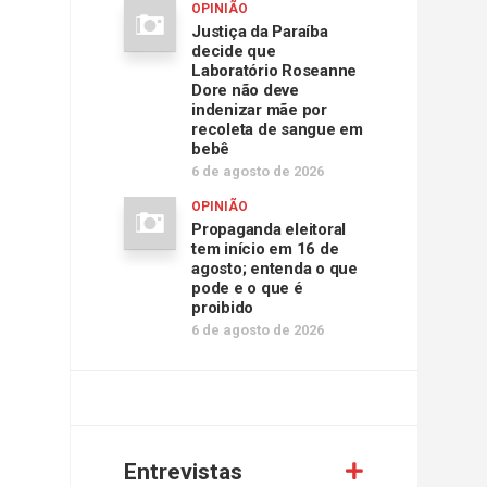
OPINIÃO
Justiça da Paraíba
decide que
Laboratório Roseanne
Dore não deve
indenizar mãe por
recoleta de sangue em
bebê
6 de agosto de 2026
OPINIÃO
Propaganda eleitoral
tem início em 16 de
agosto; entenda o que
pode e o que é
proibido
6 de agosto de 2026
Entrevistas