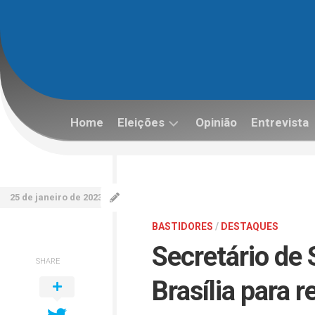
Skip
to
content
Home
Eleições
Opinião
Entrevista
Eleições
2022
25 de janeiro de 2023
BASTIDORES
/
DESTAQUES
Secretário de 
SHARE
Brasília para 