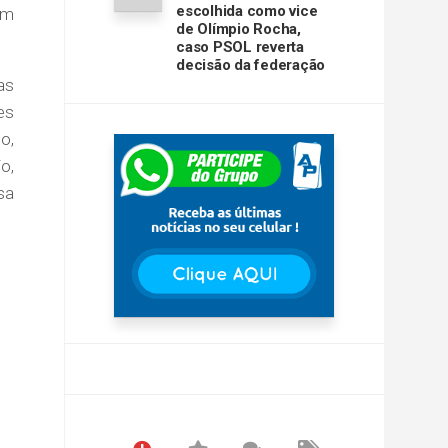
escolhida como vice
em
de Olímpio Rocha,
caso PSOL reverta
decisão da federação
as
es
o,
o,
sa