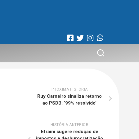
PRÓXIMA HISTÓRIA
Ruy Carneiro sinaliza retorno
ao PSDB: ‘99% resolvido’
HISTÓRIA ANTERIOR
Efraim sugere redução de
impostos e desburocratização