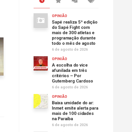
OPINIÃO
Sapé realiza 5ª edição
do Sapé Fight com
mais de 300 atletas e
programação durante
todo o mês de agosto
6 de agosto de 2026
OPINIÃO
A escolha do vice
afunilada em três
critérios – Por
Gutemberg Cardoso
6 de agosto de 2026
OPINIÃO
Baixa umidade do ar:
Inmet emite alerta para
mais de 100 cidades
na Paraíba
6 de agosto de 2026