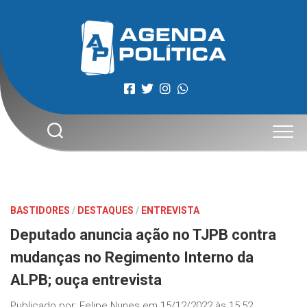
Skip
to
content
BASTIDORES
/
DESTAQUES
/
ENTREVISTA
Deputado anuncia ação no TJPB contra
mudanças no Regimento Interno da
ALPB; ouça entrevista
Publicado por:
Felipe Nunes
em
15/12/2022 às 15:52