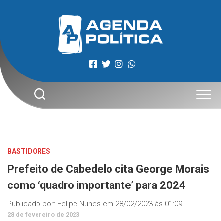
Skip
to
content
BASTIDORES
Prefeito de Cabedelo cita George Morais
como ‘quadro importante’ para 2024
Publicado por:
Felipe Nunes
em
28/02/2023 às 01:09
28 de fevereiro de 2023