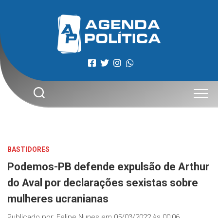
Skip
to
content
BASTIDORES
Podemos-PB defende expulsão de Arthur
do Aval por declarações sexistas sobre
mulheres ucranianas
Publicado por:
Felipe Nunes
em
05/03/2022 às 00:06