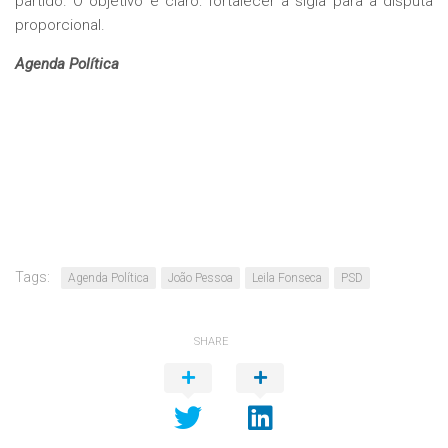
partido. O objetivo é claro: fortalecer a sigla para a disputa
proporcional.
Agenda Política
Tags:
Agenda Política
João Pessoa
Leila Fonseca
PSD
SHARE