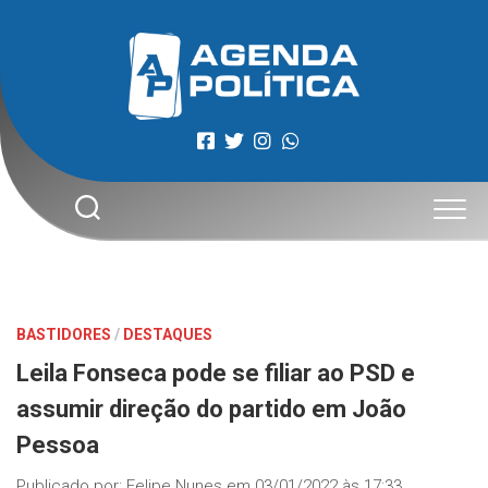
Skip
to
content
BASTIDORES
/
DESTAQUES
Leila Fonseca pode se filiar ao PSD e
assumir direção do partido em João
Pessoa
Publicado por:
Felipe Nunes
em
03/01/2022 às 17:33