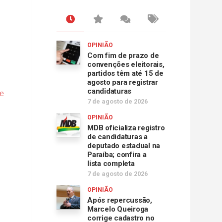
OPINIÃO
Com fim de prazo de
convenções eleitorais,
partidos têm até 15 de
agosto para registrar
candidaturas
de
7 de agosto de 2026
OPINIÃO
MDB oficializa registro
de candidaturas a
deputado estadual na
Paraíba; confira a
lista completa
7 de agosto de 2026
OPINIÃO
Após repercussão,
Marcelo Queiroga
corrige cadastro no