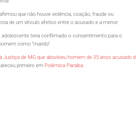
ente.
afirmou que não houve violência, coação, fraude ou
cia de um vínculo afetivo entre o acusado e a menor.
a adolescente teria confirmado o consentimento para o
o homem como “marido”.
o da Justiça de MG que absolveu homem de 35 anos acusado 
areceu primeiro em
Polêmica Paraíba
.