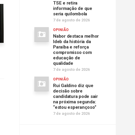
TSE e retira
informação de que
seria quilombola
7 de agosto de 2026
OPINIÃO
Nabor destaca melhor
Ideb da história da
Paraíba e reforça
compromisso com
educação de
qualidade
7 de agosto de 2026
OPINIÃO
Rui Galdino diz que
decisão sobre
candidatura pode sair
na próxima segunda:
“estou esperançoso”
7 de agosto de 2026