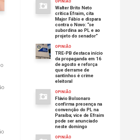
OPINIÃO
Walter Brito Neto
critica Efraim, cita
Major Fábio e dispara
contra o Novo: “se
subordina ao PL e ao
projeto do senador”
OPINIÃO
TRE-PB destaca início
da propaganda em 16
de agosto e reforça
to
que derrame de
santinhos é crime
eleitoral
ão
OPINIÃO
Flávio Bolsonaro
confirma presença na
convenção do PL na
Paraíba; vice de Efraim
pode ser anunciado
neste domingo
ão
OPINIÃO