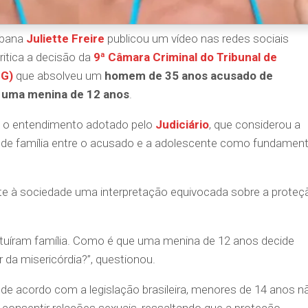
aibana
Juliette Freire
publicou um vídeo nas redes sociais
ritica a decisão da
9ª Câmara Criminal do Tribunal de
MG)
que absolveu um
homem de 35 anos acusado de
a uma menina de 12 anos
.
na o entendimento adotado pelo
Judiciário
, que considerou a
o de família entre o acusado e a adolescente como fundamen
te à sociedade uma interpretação equivocada sobre a proteç
stituíram família. Como é que uma menina de 12 anos decide
r da misericórdia?”, questionou.
de acordo com a legislação brasileira, menores de 14 anos n
consentir relações sexuais, ressaltando que a proteção