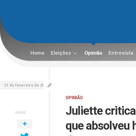
Skip
to
content
Home
Eleições
Opinião
Entrevista
Eleições
2022
21 de fevereiro de 2026
OPINIÃO
Juliette criti
SHARE
que absolveu