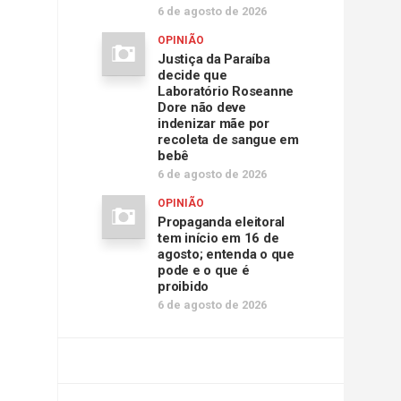
6 de agosto de 2026
OPINIÃO
Justiça da Paraíba
decide que
Laboratório Roseanne
Dore não deve
indenizar mãe por
recoleta de sangue em
bebê
6 de agosto de 2026
OPINIÃO
Propaganda eleitoral
tem início em 16 de
agosto; entenda o que
pode e o que é
proibido
6 de agosto de 2026