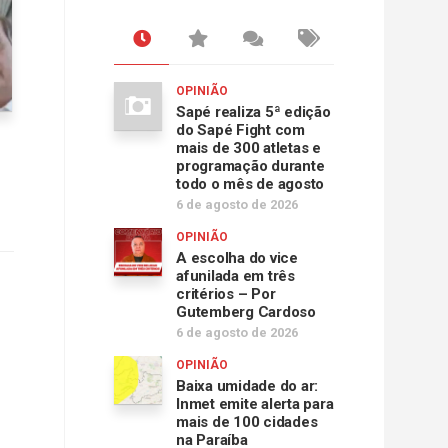
OPINIÃO
Sapé realiza 5ª edição
do Sapé Fight com
mais de 300 atletas e
programação durante
todo o mês de agosto
6 de agosto de 2026
OPINIÃO
A escolha do vice
afunilada em três
critérios – Por
Gutemberg Cardoso
6 de agosto de 2026
OPINIÃO
Baixa umidade do ar:
Inmet emite alerta para
mais de 100 cidades
na Paraíba