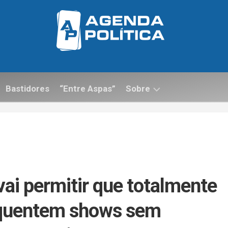
Bastidores
“Entre Aspas”
Sobre
Contato
ai permitir que totalmente
equentem shows sem