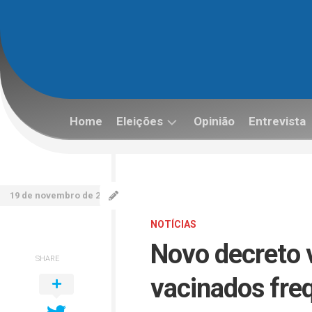
Skip
to
content
Home
Eleições
Opinião
Entrevista
Eleições
2022
19 de novembro de 2021
NOTÍCIAS
Novo decreto v
SHARE
vacinados fr