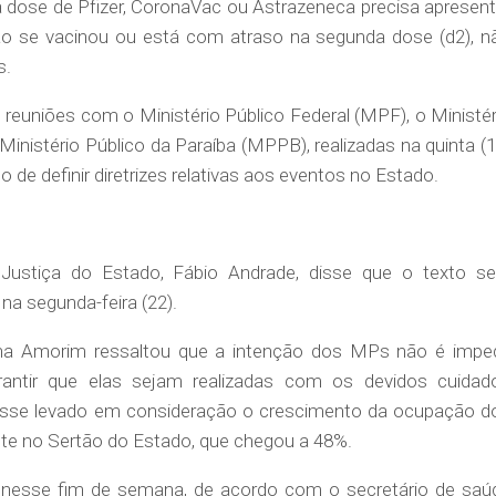
dose de Pfizer, CoronaVac ou Astrazeneca precisa apresent
ão se vacinou ou está com atraso na segunda dose (d2), n
s.
euniões com o Ministério Público Federal (MPF), o Ministér
inistério Público da Paraíba (MPPB), realizadas na quinta (1
to de definir diretrizes relativas aos eventos no Estado.
Justiça do Estado, Fábio Andrade, disse que o texto se
na segunda-feira (22).
na Amorim ressaltou que a intenção dos MPs não é imped
rantir que elas sejam realizadas com os devidos cuidad
fosse levado em consideração o crescimento da ocupação d
ente no Sertão do Estado, que chegou a 48%.
nesse fim de semana, de acordo com o secretário de saú