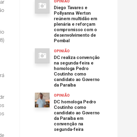
ar
OPINIÃO
Diego Tavares e
ão
Pollyanna Werton
reúnem multidão em
plenária e reforçam
compromisso com o
io
desenvolvimento de
8)
Pombal
OPINIÃO
DC realiza convenção
na segunda-feira e
homologa Pedro
Coutinho como
rá
candidato ao Governo
da Paraíba
OPINIÃO
ir
DC homologa Pedro
os
Coutinho como
candidato ao Governo
os
da Paraíba em
convenção na
segunda-feira
de