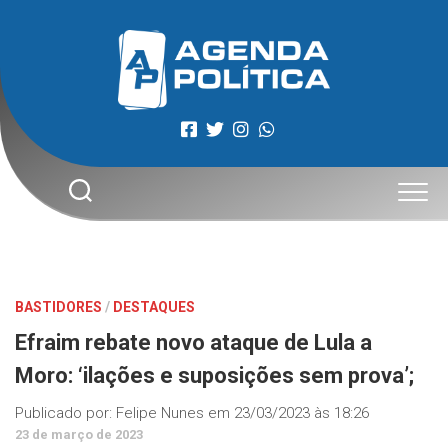
Skip
to
content
BASTIDORES
/
DESTAQUES
Efraim rebate novo ataque de Lula a
Moro: ‘ilações e suposições sem prova’;
Publicado por:
Felipe Nunes
em
23/03/2023 às 18:26
23 de março de 2023