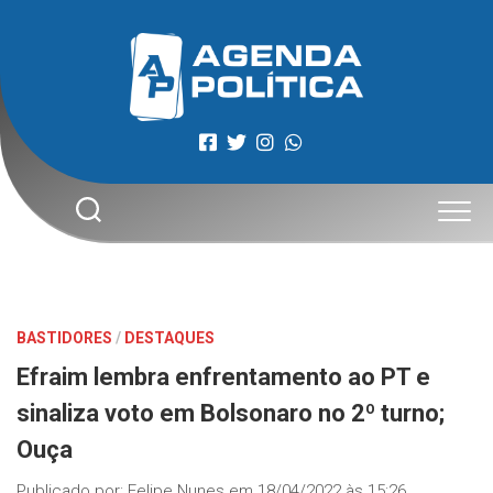
Skip
to
content
BASTIDORES
/
DESTAQUES
Efraim lembra enfrentamento ao PT e
sinaliza voto em Bolsonaro no 2º turno;
Ouça
Publicado por:
Felipe Nunes
em
18/04/2022 às 15:26