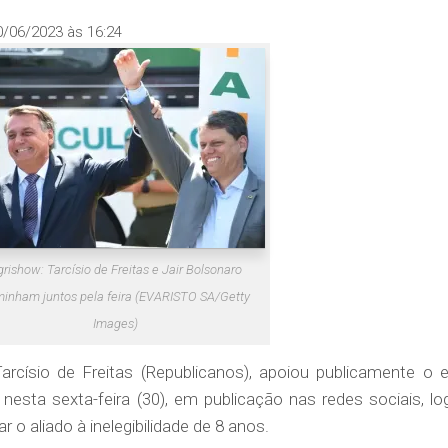
0/06/2023 às 16:24
rishow: Tarcísio de Freitas e Jair Bolsonaro
inham juntos pela feira (EVARISTO SA/Getty
Images)
rcísio de Freitas (Republicanos), apoiou publicamente o e
 nesta sexta-feira (30), em publicação nas redes sociais, lo
o aliado à inelegibilidade de 8 anos.