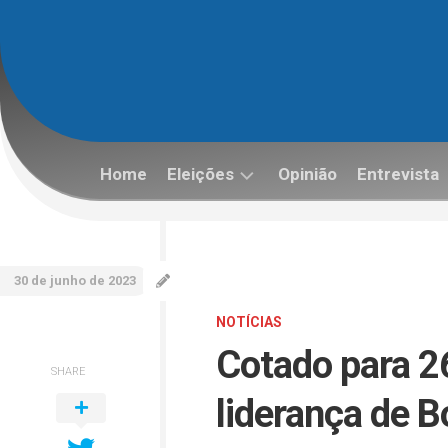
Skip
to
content
Home
Eleições
Opinião
Entrevista
Eleições
2022
30 de junho de 2023
NOTÍCIAS
Cotado para 26
SHARE
liderança de B