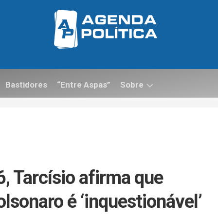
Bastidores
“Entre Aspas”
Sobre
Contato
, Tarcísio afirma que
olsonaro é ‘inquestionável’