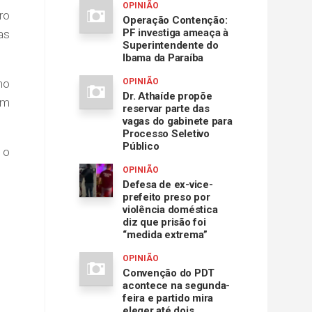
OPINIÃO
ro
Operação Contenção:
PF investiga ameaça à
as
Superintendente do
Ibama da Paraíba
no
OPINIÃO
Dr. Athaíde propõe
em
reservar parte das
vagas do gabinete para
Processo Seletivo
Público
 o
OPINIÃO
Defesa de ex-vice-
prefeito preso por
violência doméstica
diz que prisão foi
“medida extrema”
OPINIÃO
Convenção do PDT
acontece na segunda-
feira e partido mira
eleger até dois