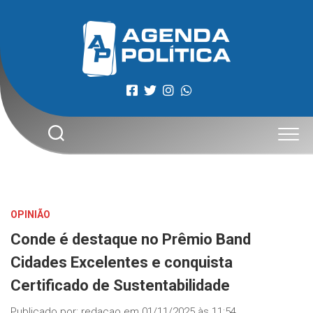
Skip
to
content
OPINIÃO
Conde é destaque no Prêmio Band
Cidades Excelentes e conquista
Certificado de Sustentabilidade
Publicado por:
redacao
em
01/11/2025 às 11:54