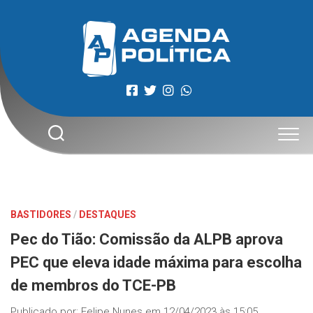
Skip
to
content
BASTIDORES
/
DESTAQUES
Pec do Tião: Comissão da ALPB aprova
PEC que eleva idade máxima para escolha
de membros do TCE-PB
Publicado por:
Felipe Nunes
em
12/04/2023 às 15:05