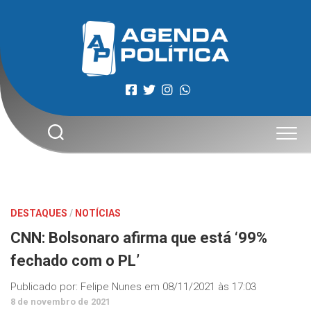
Skip
to
content
DESTAQUES
/
NOTÍCIAS
CNN: Bolsonaro afirma que está ‘99%
fechado com o PL’
Publicado por:
Felipe Nunes
em
08/11/2021 às 17:03
8 de novembro de 2021