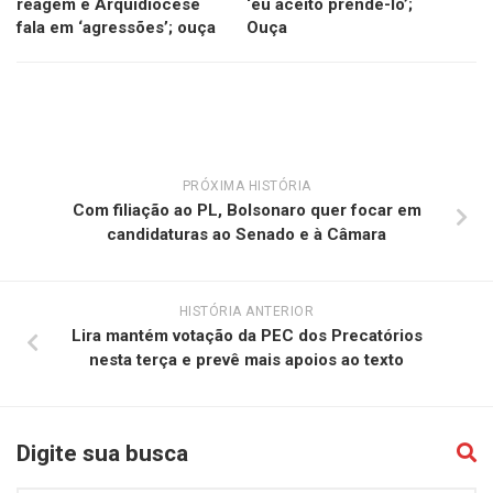
reagem e Arquidiocese
‘eu aceito prendê-lo’;
fala em ‘agressões’; ouça
Ouça
PRÓXIMA HISTÓRIA
Com filiação ao PL, Bolsonaro quer focar em
candidaturas ao Senado e à Câmara
HISTÓRIA ANTERIOR
Lira mantém votação da PEC dos Precatórios
nesta terça e prevê mais apoios ao texto
Digite sua busca