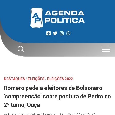
Skip
to
content
DESTAQUES
/
ELEIÇÕES
/
ELEIÇÕES 2022
Romero pede a eleitores de Bolsonaro
‘compreensão’ sobre postura de Pedro no
2º turno; Ouça
Publicado por:
Felipe Nunes
em
06/10/2022 às 15:52