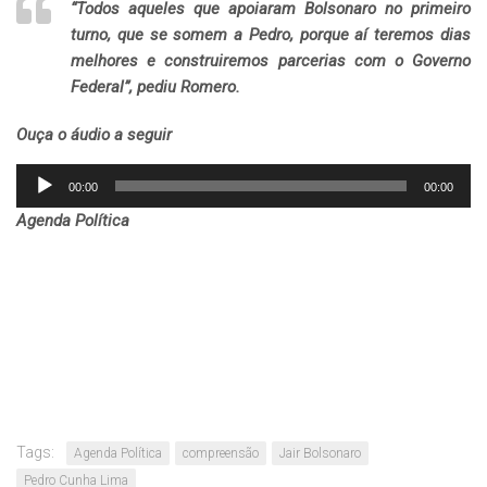
“Todos aqueles que apoiaram Bolsonaro no primeiro
turno, que se somem a Pedro, porque aí teremos dias
melhores e construiremos parcerias com o Governo
Federal”, pediu Romero.
Ouça o áudio a seguir
Tocador
00:00
00:00
de
Agenda Política
áudio
Tags:
Agenda Política
compreensão
Jair Bolsonaro
Pedro Cunha Lima