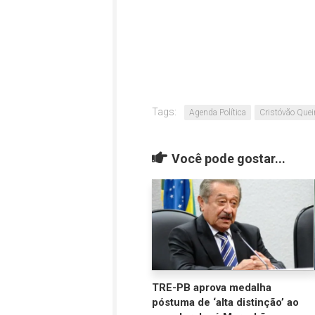
Tags:
Agenda Política
Cristóvão Quei
Você pode gostar...
TRE-PB aprova medalha
póstuma de ‘alta distinção’ ao