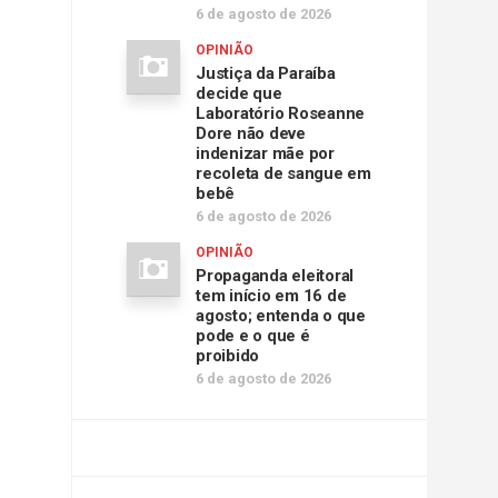
6 de agosto de 2026
OPINIÃO
Justiça da Paraíba
decide que
Laboratório Roseanne
Dore não deve
indenizar mãe por
recoleta de sangue em
bebê
6 de agosto de 2026
OPINIÃO
Propaganda eleitoral
tem início em 16 de
agosto; entenda o que
pode e o que é
proibido
6 de agosto de 2026