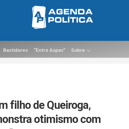
Bastidores
“Entre Aspas”
Sobre
Contato
m filho de Queiroga,
monstra otimismo com