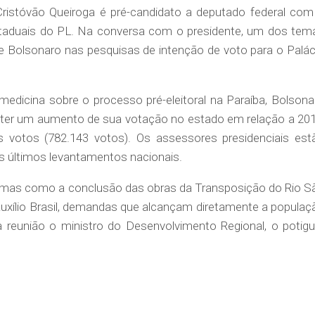
Cristóvão Queiroga é pré-candidato a deputado federal com
estaduais do PL. Na conversa com o presidente, um dos tem
e Bolsonaro nas pesquisas de intenção de voto para o Palác
edicina sobre o processo pré-eleitoral na Paraíba, Bolsona
 ter um aumento de sua votação no estado em relação a 201
votos (782.143 votos). Os assessores presidenciais est
 últimos levantamentos nacionais.
as como a conclusão das obras da Transposição do Rio S
uxílio Brasil, demandas que alcançam diretamente a populaç
 reunião o ministro do Desenvolvimento Regional, o potigu