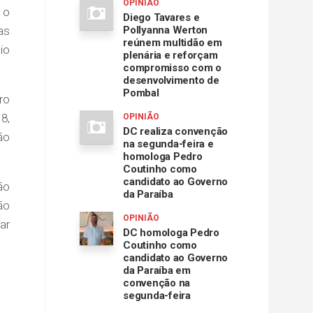
OPINIÃO
 o
Diego Tavares e
as
Pollyanna Werton
reúnem multidão em
io
plenária e reforçam
compromisso com o
desenvolvimento de
Pombal
ro
8,
OPINIÃO
DC realiza convenção
ão
na segunda-feira e
homologa Pedro
Coutinho como
candidato ao Governo
ão
da Paraíba
ão
OPINIÃO
ar
DC homologa Pedro
Coutinho como
candidato ao Governo
da Paraíba em
convenção na
segunda-feira