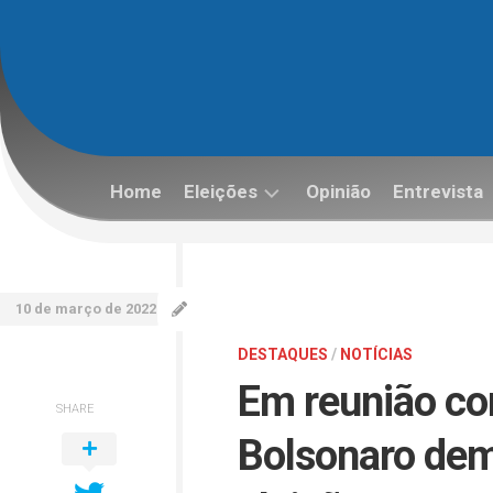
Skip
to
content
Home
Eleições
Opinião
Entrevista
Eleições
2022
10 de março de 2022
DESTAQUES
/
NOTÍCIAS
Em reunião co
SHARE
Bolsonaro de