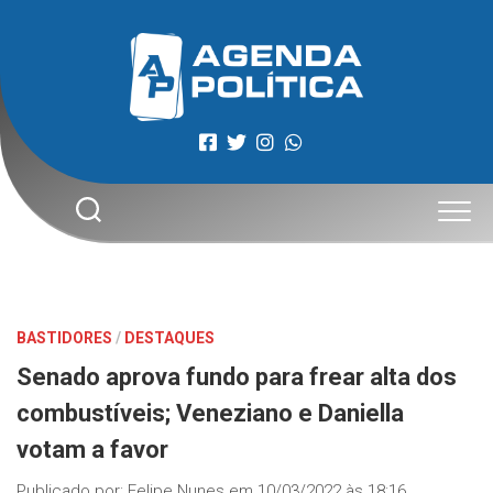
Skip
to
content
BASTIDORES
/
DESTAQUES
Senado aprova fundo para frear alta dos
combustíveis; Veneziano e Daniella
votam a favor
Publicado por:
Felipe Nunes
em
10/03/2022 às 18:16