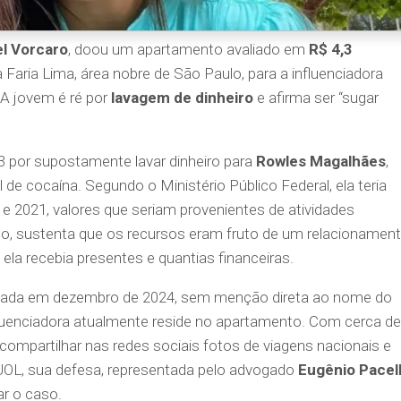
el Vorcaro
, doou um apartamento avaliado em
R$ 4,3
da Faria Lima, área nobre de São Paulo, para a influenciadora
 A jovem é ré por
lavagem de dinheiro
e afirma ser “sugar
3 por supostamente lavar dinheiro para
Rowles Magalhães
,
 de cocaína. Segundo o Ministério Público Federal, ela teria
e 2021, valores que seriam provenientes de atividades
to, sustenta que os recursos eram fruto de um relacionamen
 ela recebia presentes e quantias financeiras.
izada em dezembro de 2024, sem menção direta ao nome do
luenciadora atualmente reside no apartamento. Com cerca de
compartilhar nas redes sociais fotos de viagens nacionais e
 UOL, sua defesa, representada pelo advogado
Eugênio Pacell
ar o caso.