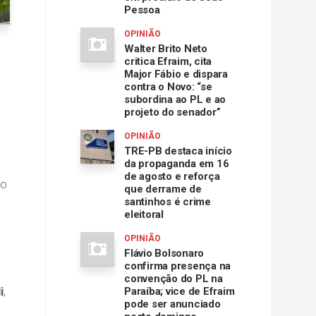
Pessoa
OPINIÃO
Walter Brito Neto
critica Efraim, cita
Major Fábio e dispara
contra o Novo: “se
subordina ao PL e ao
projeto do senador”
OPINIÃO
TRE-PB destaca início
da propaganda em 16
de agosto e reforça
to
que derrame de
santinhos é crime
eleitoral
OPINIÃO
Flávio Bolsonaro
confirma presença na
convenção do PL na
i
,
Paraíba; vice de Efraim
pode ser anunciado