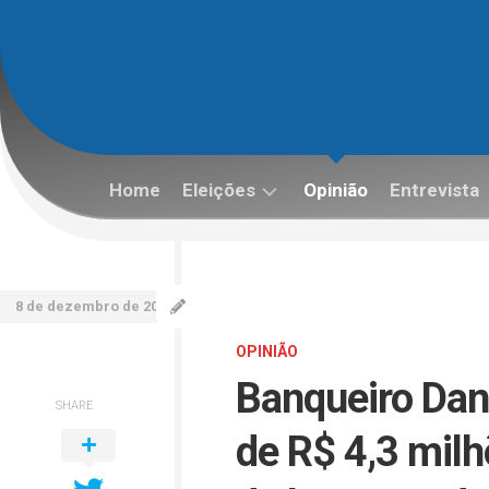
Skip
to
content
Home
Eleições
Opinião
Entrevista
Eleições
2022
8 de dezembro de 2025
OPINIÃO
Banqueiro Dan
SHARE
de R$ 4,3 milh