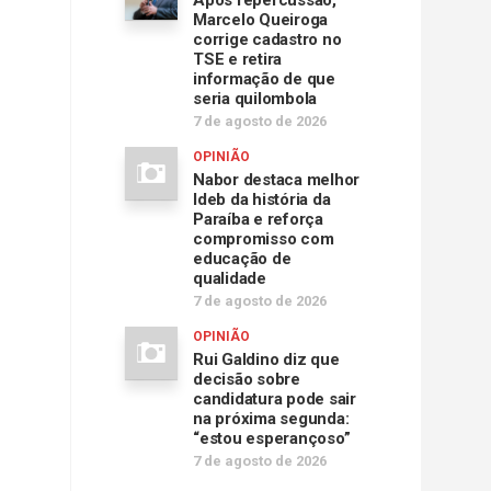
Após repercussão,
Marcelo Queiroga
corrige cadastro no
TSE e retira
informação de que
seria quilombola
7 de agosto de 2026
OPINIÃO
Nabor destaca melhor
Ideb da história da
Paraíba e reforça
compromisso com
educação de
qualidade
7 de agosto de 2026
OPINIÃO
Rui Galdino diz que
decisão sobre
candidatura pode sair
na próxima segunda:
“estou esperançoso”
7 de agosto de 2026