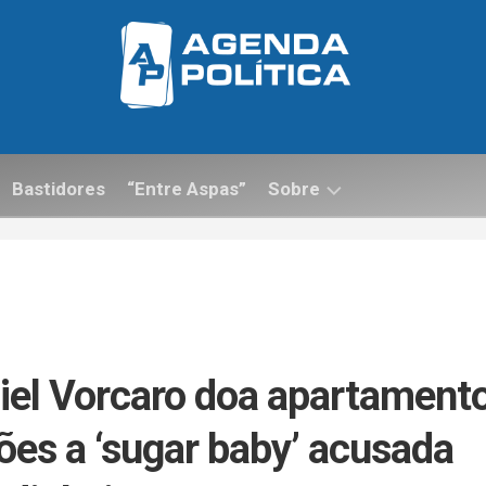
Bastidores
“Entre Aspas”
Sobre
Contato
iel Vorcaro doa apartament
ões a ‘sugar baby’ acusada