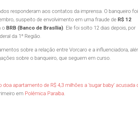
os responderam aos contatos da imprensa. O banqueiro foi
embro, suspeito de envolvimento em uma fraude de
R$ 12
m o
BRB (Banco de Brasília)
. Ele foi solto 12 dias depois, por
deral da 1ª Região.
mentos sobre a relação entre Vorcaro e a influenciadora, al
igações sobre o banqueiro, que seguem em curso.
o doa apartamento de R$ 4,3 milhões a ‘sugar baby’ acusada 
rimeiro em
Polêmica Paraíba
.