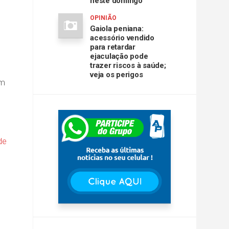
neste domingo
OPINIÃO
Gaiola peniana:
acessório vendido
para retardar
ejaculação pode
trazer riscos à saúde;
veja os perigos
ém
de