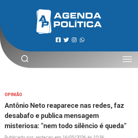
Skip
to
content
OPINIÃO
Antônio Neto reaparece nas redes, faz
desabafo e publica mensagem
misteriosa: ”nem todo silêncio é queda”
Publicado por:
redacao
em
16/05/2026 às 10:56