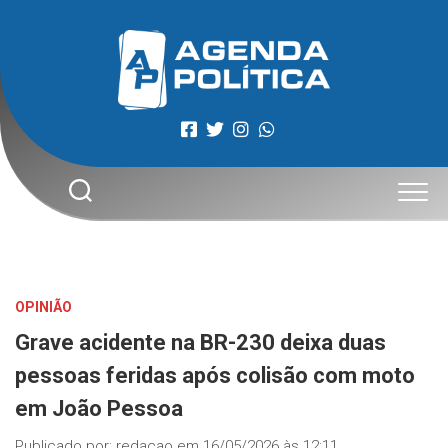
Skip
to
content
OPINIÃO
Grave acidente na BR-230 deixa duas
pessoas feridas após colisão com moto
em João Pessoa
Publicado por:
redacao
em
16/05/2026 às 12:11