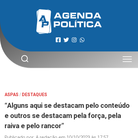
Skip
to
content
ASPAS
/
DESTAQUES
“Alguns aqui se destacam pelo conteúdo
e outros se destacam pela força, pela
raiva e pelo rancor”
Publicado por:
A redação
em
10/10/2023 às 17:57