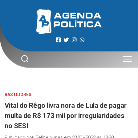
Skip
to
content
BASTIDORES
Vital do Rêgo livra nora de Lula de pagar
multa de R$ 173 mil por irregularidades
no SESI
Publicado por:
Felipe Nunes
em
23/06/2022 às 18:20