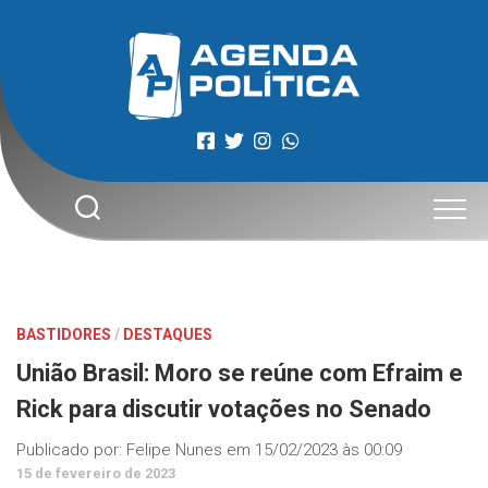
Skip
to
content
BASTIDORES
/
DESTAQUES
União Brasil: Moro se reúne com Efraim e
Rick para discutir votações no Senado
Publicado por:
Felipe Nunes
em
15/02/2023 às 00:09
15 de fevereiro de 2023