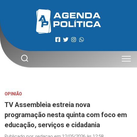
Skip
to
content
OPINIÃO
TV Assembleia estreia nova
programação nesta quinta com foco em
educação, serviços e cidadania
Publicado por:
redacao
em
12/05/2026 às 12:58