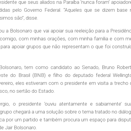
esidente que seus aliados na Paraíba ‘nunca foram’ apoiador
didas pelo Governo Federal. “Aqueles que se dizem base 
imos são”, disse.
 a Bolsonaro que vai apoiar sua reeleição para a Presidênc
ar comigo, com minhas orações, com minha família e com m
 para apoiar grupos que não representam o que foi construí
 Bolsonaro, tem como candidato ao Senado, Bruno Robert
e do Brasil (BNB) e filho do deputado federal Wellingt
vereiro, eles estiveram com o presidente em visita a trecho 
sco, no sertão do Estado.
io, o presidente ‘ouviu atentamente e sabiamente’ su
grupo chegará a uma solução sobre o tema tratado no diálog
sca por um partido e também procura um espaço para disput
e Jair Bolsonaro.