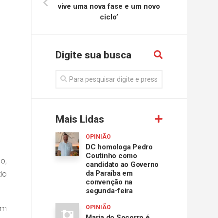
vive uma nova fase e um novo
ciclo’
Digite sua busca
Mais Lidas
OPINIÃO
DC homologa Pedro
Coutinho como
o,
candidato ao Governo
do
da Paraíba em
convenção na
segunda-feira
om
OPINIÃO
Maria do Socorro é