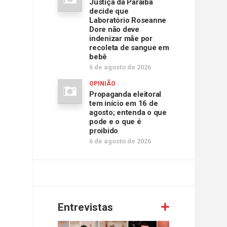
Justiça da Paraíba
decide que
Laboratório Roseanne
Dore não deve
indenizar mãe por
recoleta de sangue em
bebê
6 de agosto de 2026
OPINIÃO
Propaganda eleitoral
tem início em 16 de
agosto; entenda o que
pode e o que é
proibido
6 de agosto de 2026
Entrevistas