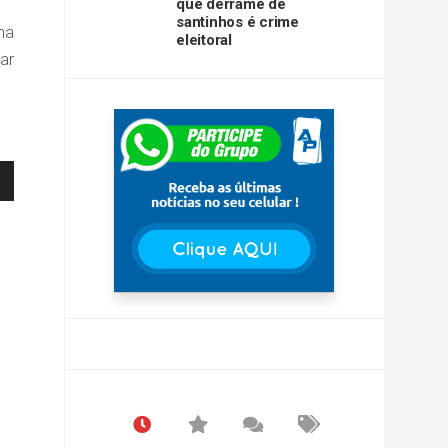
que derrame de
santinhos é crime
ma
eleitoral
ar
ar