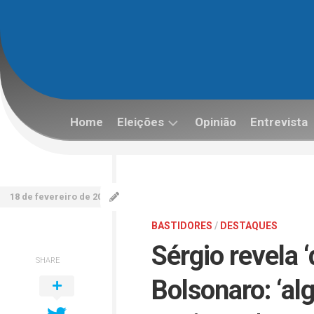
Skip
to
content
Home
Eleições
Opinião
Entrevista
Eleições
2022
18 de fevereiro de 2022
BASTIDORES
/
DESTAQUES
Sérgio revela 
SHARE
Bolsonaro: ‘al