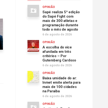
r
OPINIÃO
Sapé realiza 5ª edição
do Sapé Fight com
.
mais de 300 atletas e
programação durante
todo o mês de agosto
6 de agosto de 2026
OPINIÃO
A escolha do vice
afunilada em três
critérios – Por
Gutemberg Cardoso
6 de agosto de 2026
OPINIÃO
Baixa umidade do ar:
Inmet emite alerta para
mais de 100 cidades
na Paraíba
6 de agosto de 2026
OPINIÃO