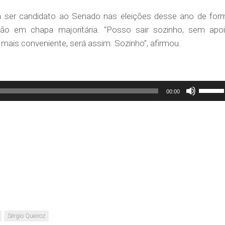
ia ser candidato ao Senado nas eleições desse ano de for
ão em chapa majoritária. “Posso sair sozinho, sem apoi
r mais conveniente, será assim. Sozinho”, afirmou.
Use
00:00
as
setas
para
cima
ou
para
baixo
para
aument
Sérgio Queiroz
ou