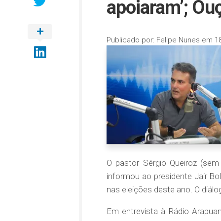
apoiaram’; Ou
Publicado por:
Felipe Nunes
em
1
O pastor Sérgio Queiroz (sem 
informou ao presidente Jair B
nas eleições deste ano. O diál
Em entrevista à Rádio Arapuan 