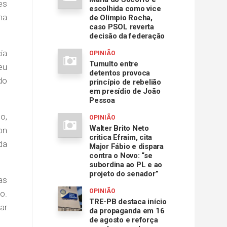
es
escolhida como vice
na
de Olímpio Rocha,
caso PSOL reverta
decisão da federação
ia
OPINIÃO
Tumulto entre
eu
detentos provoca
do
princípio de rebelião
em presídio de João
Pessoa
o,
OPINIÃO
Walter Brito Neto
on
critica Efraim, cita
da
Major Fábio e dispara
contra o Novo: “se
subordina ao PL e ao
projeto do senador”
as
OPINIÃO
o.
TRE-PB destaca início
ar
da propaganda em 16
de agosto e reforça