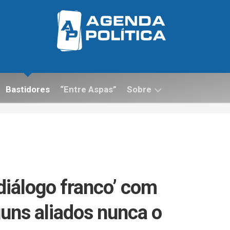
Bastidores
“Entre Aspas”
Sobre
Contato
‘diálogo franco’ com
guns aliados nunca o