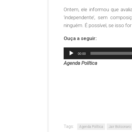
Ontem, ele informou que aval
‘independente’, sem composiç
ninguém. É possível, se isso fo
Ouça a seguir:
Tocador
00:00
de
Agenda Política
áudio
Tags:
Agenda Política
Jair Bolsonaro