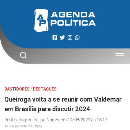
Skip
to
content
BASTIDORES
/
DESTAQUES
Queiroga volta a se reunir com Valdemar
em Brasília para discutir 2024
Publicado por:
Felipe Nunes
em
14/08/2023 às 16:17
14 de agosto de 2023