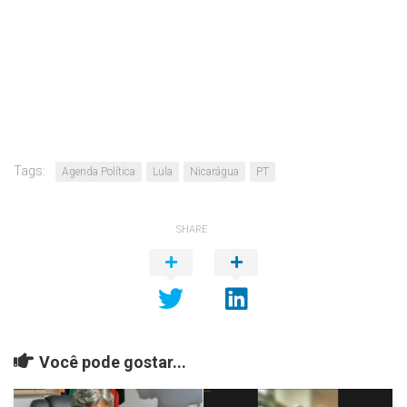
Tags:
Agenda Política
Lula
Nicarágua
PT
SHARE
Você pode gostar...