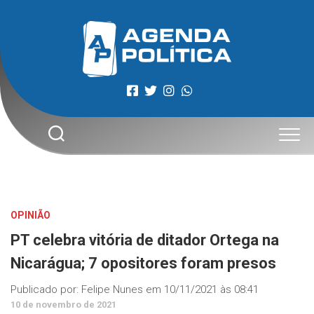
Skip
to
content
OPINIÃO
PT celebra vitória de ditador Ortega na
Nicarágua; 7 opositores foram presos
Publicado por:
Felipe Nunes
em
10/11/2021 às 08:41
10 de novembro de 2021