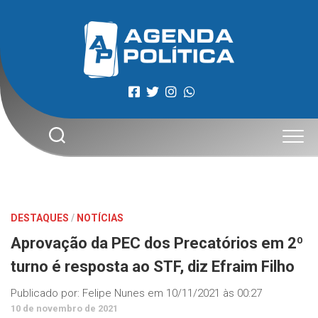
Skip
to
content
DESTAQUES
/
NOTÍCIAS
Aprovação da PEC dos Precatórios em 2º
turno é resposta ao STF, diz Efraim Filho
Publicado por:
Felipe Nunes
em
10/11/2021 às 00:27
10 de novembro de 2021