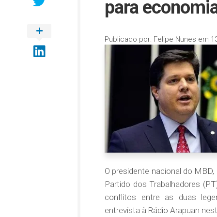
para economi
Publicado por:
Felipe Nunes
em
1
O presidente nacional do MBD, 
Partido dos Trabalhadores (PT)
conflitos entre as duas lege
entrevista à Rádio Arapuan nest