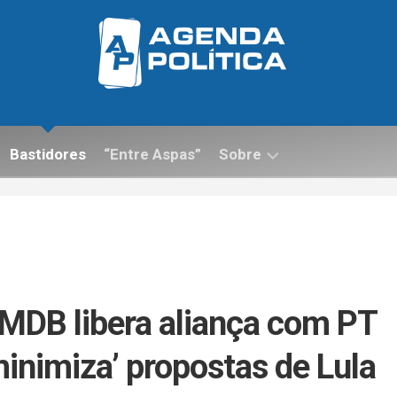
Bastidores
“Entre Aspas”
Sobre
Contato
 MDB libera aliança com PT
minimiza’ propostas de Lula