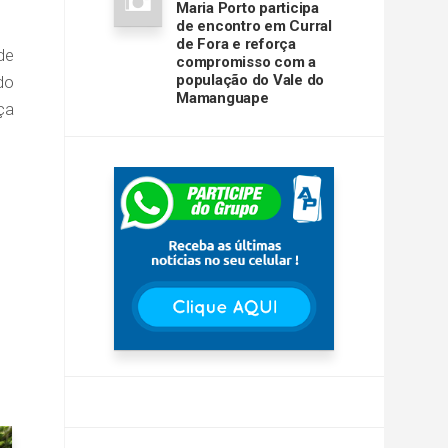
Maria Porto participa
de encontro em Curral
de Fora e reforça
de
compromisso com a
população do Vale do
do
Mamanguape
ça