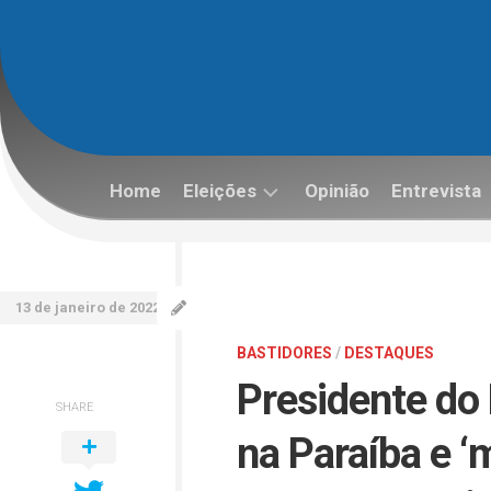
Skip
to
content
Home
Eleições
Opinião
Entrevista
Eleições
2022
13 de janeiro de 2022
BASTIDORES
/
DESTAQUES
Presidente do
SHARE
na Paraíba e ‘