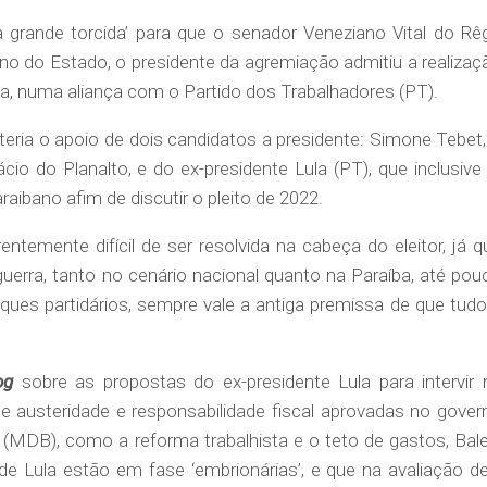
 grande torcida’ para que o senador Veneziano Vital do Rê
o do Estado, o presidente da agremiação admitiu a realizaç
a, numa aliança com o Partido dos Trabalhadores (PT).
teria o apoio de dois candidatos a presidente: Simone Tebet,
cio do Planalto, e do ex-presidente Lula (PT), que inclusive 
aibano afim de discutir o pleito de 2022.
temente difícil de ser resolvida na cabeça do eleitor, já q
erra, tanto no cenário nacional quanto na Paraíba, até pou
ues partidários, sempre vale a antiga premissa de que tudo
og
sobre as propostas do ex-presidente Lula para intervir 
 austeridade e responsabilidade fiscal aprovadas no gover
(MDB), como a reforma trabalhista e o teto de gastos, Bale
e Lula estão em fase ‘embrionárias’, e que na avaliação de