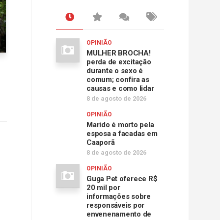
OPINIÃO
MULHER BROCHA!
perda de excitação
durante o sexo é
comum; confira as
causas e como lidar
8 de agosto de 2026
OPINIÃO
Marido é morto pela
esposa a facadas em
Caaporã
8 de agosto de 2026
OPINIÃO
Guga Pet oferece R$
20 mil por
informações sobre
responsáveis por
envenenamento de