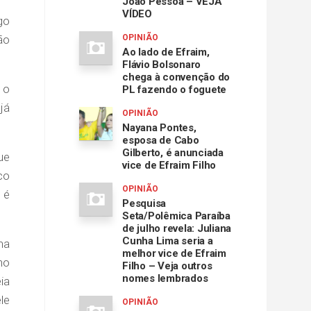
João Pessoa – VEJA
VÍDEO
go
ão
OPINIÃO
Ao lado de Efraim,
Flávio Bolsonaro
chega à convenção do
 o
PL fazendo o foguete
já
OPINIÃO
Nayana Pontes,
esposa de Cabo
Gilberto, é anunciada
ue
vice de Efraim Filho
co
OPINIÃO
 é
Pesquisa
Seta/Polêmica Paraíba
de julho revela: Juliana
Cunha Lima seria a
na
melhor vice de Efraim
no
Filho – Veja outros
nomes lembrados
ia
le
OPINIÃO