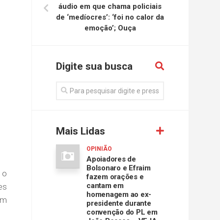
áudio em que chama policiais
de ‘medíocres’: ‘foi no calor da
emoção’; Ouça
Digite sua busca
Mais Lidas
OPINIÃO
Apoiadores de
Bolsonaro e Efraim
 o
fazem orações e
cantam em
es
homenagem ao ex-
em
presidente durante
convenção do PL em