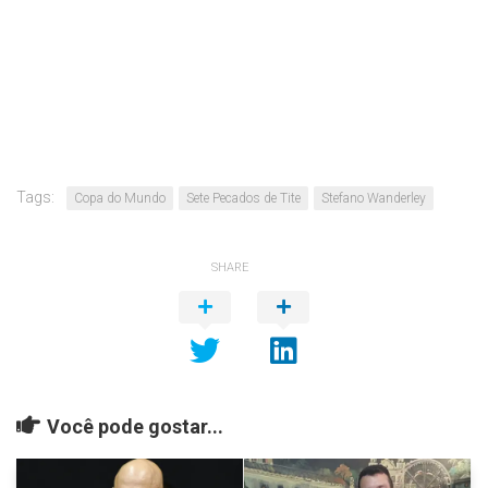
Tags:
Copa do Mundo
Sete Pecados de Tite
Stefano Wanderley
SHARE
Você pode gostar...