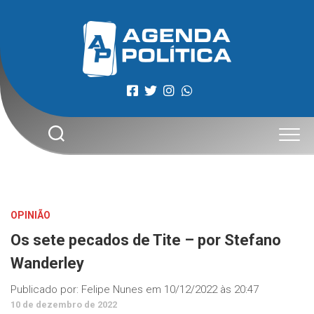
Skip
to
content
OPINIÃO
Os sete pecados de Tite – por Stefano
Wanderley
Publicado por:
Felipe Nunes
em
10/12/2022 às 20:47
10 de dezembro de 2022