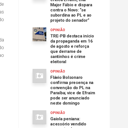
de
Major Fábio e dispara
contra o Novo: “se
as
subordina ao PL e ao
do
projeto do senador”
OPINIÃO
TRE-PB destaca início
da
da propaganda em 16
de agosto e reforça
do
que derrame de
ao
santinhos é crime
eleitoral
OPINIÃO
Flávio Bolsonaro
confirma presença na
convenção do PL na
Paraíba; vice de Efraim
pode ser anunciado
neste domingo
OPINIÃO
Gaiola peniana:
acessório vendido