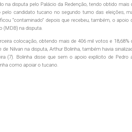
ado na disputa pelo Palácio da Redenção, tendo obtido mais 
o pelo candidato tucano no segundo turno das eleições, m
ficou “contaminado” depois que recebeu, também, o apoio 
o (MDB) na disputa.
erceira colocação, obtendo mais de 406 mil votos e 18,68% 
ce de Nilvan na disputa, Arthur Bolinha, também havia sinaliza
eira (7). Bolinha disse que sem o apoio explícito de Pedro 
tinha como apoiar o tucano.