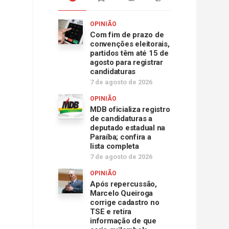
OPINIÃO
Com fim de prazo de
convenções eleitorais,
partidos têm até 15 de
agosto para registrar
candidaturas
7 de agosto de 2026
OPINIÃO
MDB oficializa registro
de candidaturas a
deputado estadual na
Paraíba; confira a
lista completa
7 de agosto de 2026
OPINIÃO
Após repercussão,
Marcelo Queiroga
corrige cadastro no
TSE e retira
informação de que