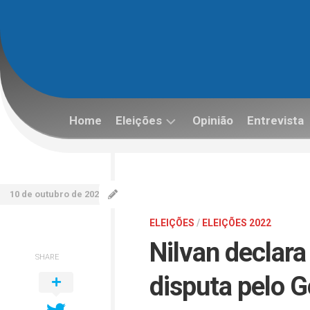
Skip
to
content
Home
Eleições
Opinião
Entrevista
Eleições
2022
10 de outubro de 2022
ELEIÇÕES
/
ELEIÇÕES 2022
Nilvan declara
SHARE
disputa pelo 