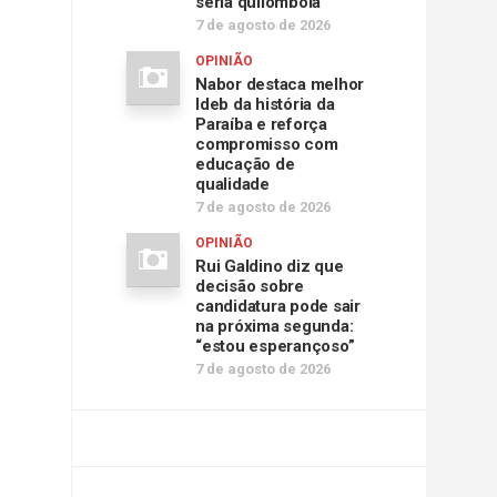
seria quilombola
7 de agosto de 2026
OPINIÃO
Nabor destaca melhor
Ideb da história da
Paraíba e reforça
compromisso com
educação de
qualidade
7 de agosto de 2026
OPINIÃO
Rui Galdino diz que
decisão sobre
candidatura pode sair
na próxima segunda:
“estou esperançoso”
7 de agosto de 2026