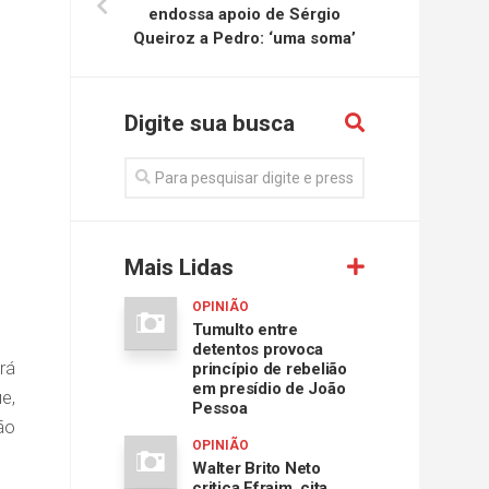
endossa apoio de Sérgio
Queiroz a Pedro: ‘uma soma’
Digite sua busca
Mais Lidas
OPINIÃO
Tumulto entre
detentos provoca
rá
princípio de rebelião
em presídio de João
e,
Pessoa
ão
OPINIÃO
Walter Brito Neto
critica Efraim, cita