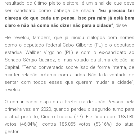
resultado do último pleito eleitoral é um sinal de que deve
ser candidato como cabeça de chapa.
“Eu preciso ter
clareza do que cada um pensa. Isso pra mim já está bem
claro e não há como não dizer não para a cidade”
, disse.
Ele revelou, também, que já iniciou diálogos com nomes
como o deputado federal Cabo Gilberto (PL) e o deputado
estadual Wallber Virgolino (PL) e com o ex-candidato ao
Senado Sérgio Queiroz, o mais votado da última eleição na
Capital. “Tenho conversado sobre isso de forma interna, de
manter relação próxima com aliados. Não falta vontade de
sentar com todos esses que querem mudar a cidade”,
revelou.
O comunicador disputou a Prefeitura de João Pessoa pela
primeira vez em 2020, quando perdeu o segundo turno para
o atual prefeito, Cícero Lucena (PP). Ele ficou com 163.030
votos (46,84%), contra 185.055 votos (53,16%) do atual
gestor.