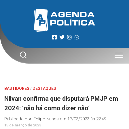
Skip
to
content
BASTIDORES
/
DESTAQUES
Nilvan confirma que disputará PMJP em
2024: ‘não há como dizer não’
Publicado por:
Felipe Nunes
em
13/03/2023 às 22:49
13 de março de 2023