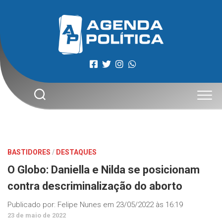
Skip
to
content
BASTIDORES
/
DESTAQUES
O Globo: Daniella e Nilda se posicionam
contra descriminalização do aborto
Publicado por:
Felipe Nunes
em
23/05/2022 às 16:19
23 de maio de 2022