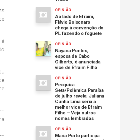
es
OPINIÃO
Ao lado de Efraim,
de
Flávio Bolsonaro
chega à convenção do
PL fazendo o foguete
 é
OPINIÃO
do
Nayana Pontes,
esposa de Cabo
Gilberto, é anunciada
vice de Efraim Filho
ou
OPINIÃO
de
Pesquisa
de
Seta/Polêmica Paraíba
de julho revela: Juliana
Cunha Lima seria a
melhor vice de Efraim
am
Filho – Veja outros
nomes lembrados
na
OPINIÃO
am
Maria Porto participa