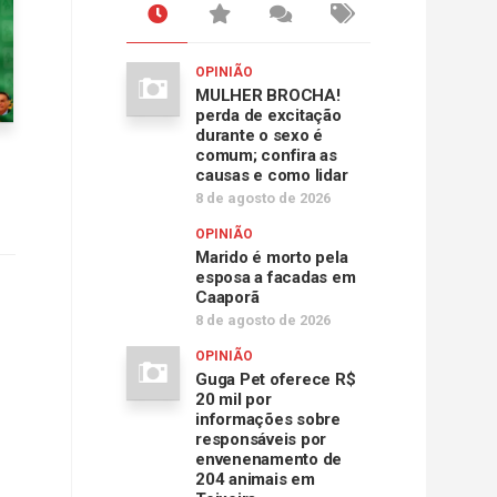
OPINIÃO
MULHER BROCHA!
perda de excitação
durante o sexo é
comum; confira as
causas e como lidar
8 de agosto de 2026
OPINIÃO
Marido é morto pela
esposa a facadas em
Caaporã
8 de agosto de 2026
OPINIÃO
Guga Pet oferece R$
20 mil por
informações sobre
responsáveis por
envenenamento de
204 animais em