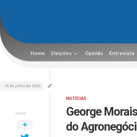
Skip
to
content
Home
Eleições
Opinião
Entrevista
Eleições
2022
14 de julho de 2023
NOTÍCIAS
George Morais 
SHARE
do Agronegóci