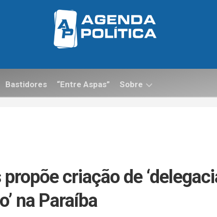
Bastidores
“Entre Aspas”
Sobre
Contato
propõe criação de ‘delegaci
o’ na Paraíba