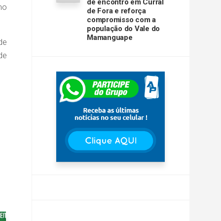
de encontro em Curral
no
de Fora e reforça
compromisso com a
população do Vale do
Mamanguape
de
de