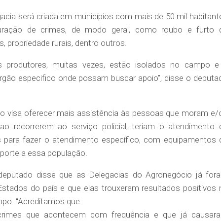
acia será criada em municípios com mais de 50 mil habitant
uração de crimes, de modo geral, como roubo e furto 
, propriedade rurais, dentro outros.
os produtores, muitas vezes, estão isolados no campo e
gão especifico onde possam buscar apoio”, disse o deputa
o visa oferecer mais assistência às pessoas que moram e/
ao recorrerem ao serviço policial, teriam o atendimento 
dos para fazer o atendimento específico, com equipamentos 
uporte a essa população.
o deputado disse que as Delegacias do Agronegócio já for
stados do país e que elas trouxeram resultados positivos 
mpo. “Acreditamos que.
 crimes que acontecem com frequência e que já causar