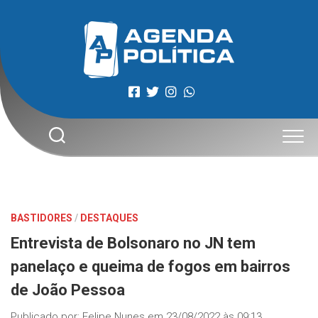
Skip
to
content
BASTIDORES
/
DESTAQUES
Entrevista de Bolsonaro no JN tem
panelaço e queima de fogos em bairros
de João Pessoa
Publicado por:
Felipe Nunes
em
23/08/2022 às 09:13