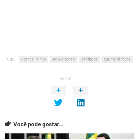
Tags:
Agenda Política
Jair Bolsonaro
panelaços
queima de fogos
SHARE
Você pode gostar...