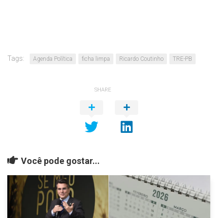
Tags:
Agenda Política
ficha limpa
Ricardo Coutinho
TRE-PB
SHARE
Você pode gostar...