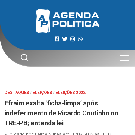
Skip
to
content
DESTAQUES
/
ELEIÇÕES
/
ELEIÇÕES 2022
Efraim exalta ‘ficha-limpa’ após
indeferimento de Ricardo Coutinho no
TRE-PB; entenda lei
Publicado por:
Felipe Nunes
em
10/09/2022 às 10:03