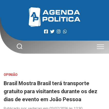
Skip
to
content
OPINIÃO
Brasil Mostra Brasil terá transporte
gratuito para visitantes durante os dez
dias de evento em João Pessoa
Publicado por:
redacao
em
02/07/2026 às 12:30