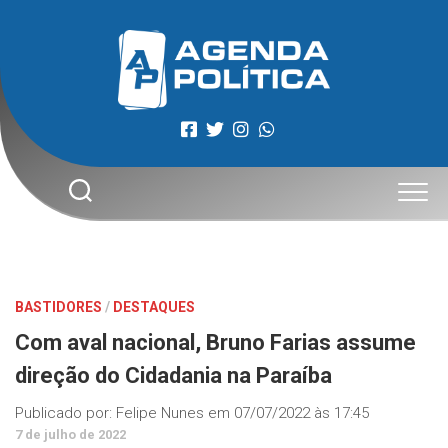
Skip
to
content
BASTIDORES
/
DESTAQUES
Com aval nacional, Bruno Farias assume
direção do Cidadania na Paraíba
Publicado por:
Felipe Nunes
em
07/07/2022 às 17:45
7 de julho de 2022