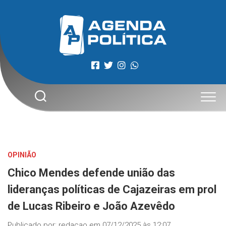
Skip
to
content
OPINIÃO
Chico Mendes defende união das
lideranças políticas de Cajazeiras em prol
de Lucas Ribeiro e João Azevêdo
Publicado por:
redacao
em
07/12/2025 às 12:07