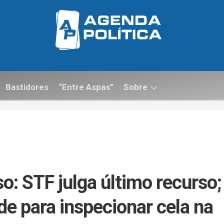
Bastidores
“Entre Aspas”
Sobre
Contato
o: STF julga último recurso;
e para inspecionar cela na