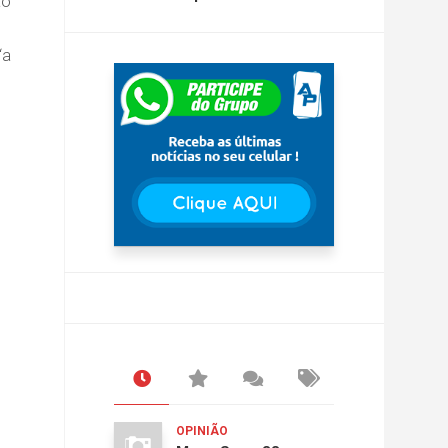
ão
“a
OPINIÃO