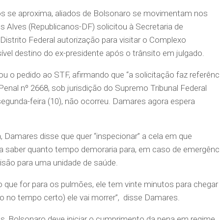
os se aproxima, aliados de Bolsonaro se movimentam nos
 Alves (Republicanos-DF) solicitou à Secretaria de
Distrito Federal autorização para visitar o Complexo
vel destino do ex-presidente após o trânsito em julgado.
u o pedido ao STF, afirmando que “a solicitação faz referênc
Penal nº 2668, sob jurisdição do Supremo Tribunal Federal
a segunda-feira (10), não ocorreu. Damares agora espera
ja, Damares disse que quer “inspecionar” a cela em que
ra saber quanto tempo demoraria para, em caso de emergênci
prisão para uma unidade de saúde.
uxo que for para os pulmões, ele tem vinte minutos para chegar
o no tempo certo) ele vai morrer”, disse Damares.
, Bolsonaro deve iniciar o cumprimento da pena em regime