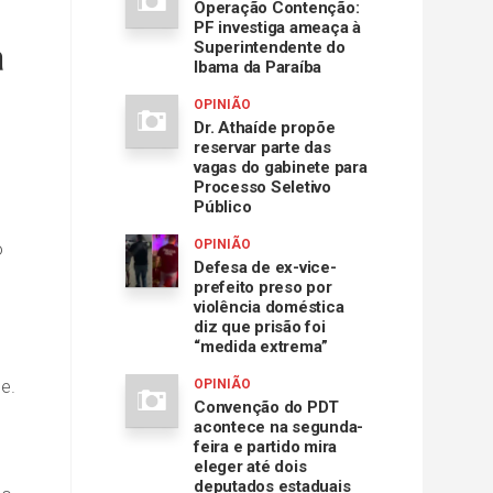
Operação Contenção:
PF investiga ameaça à
a
Superintendente do
Ibama da Paraíba
OPINIÃO
Dr. Athaíde propõe
reservar parte das
vagas do gabinete para
Processo Seletivo
Público
OPINIÃO
o
Defesa de ex-vice-
prefeito preso por
violência doméstica
diz que prisão foi
“medida extrema”
e.
OPINIÃO
Convenção do PDT
acontece na segunda-
feira e partido mira
eleger até dois
deputados estaduais