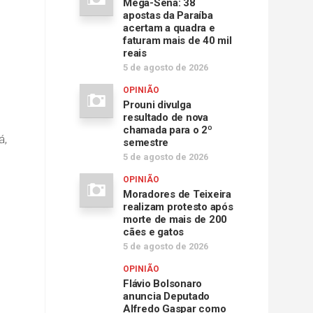
Mega-Sena: 38
apostas da Paraíba
acertam a quadra e
faturam mais de 40 mil
reais
5 de agosto de 2026
OPINIÃO
Prouni divulga
resultado de nova
chamada para o 2º
á,
semestre
5 de agosto de 2026
OPINIÃO
Moradores de Teixeira
realizam protesto após
morte de mais de 200
cães e gatos
5 de agosto de 2026
OPINIÃO
Flávio Bolsonaro
anuncia Deputado
Alfredo Gaspar como