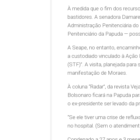
À medida que o fim dos recurs
bastidores. A senadora Damares
Administração Penitenciária do 
Penitenciário da Papuda — possí
A Seape, no entanto, encaminho
a custodiado vinculado à Ação 
(STF)”. A visita, planejada par
manifestação de Moraes.
À coluna “Radar”, da revista Ve
Bolsonaro ficará na Papuda pa
o ex-presidente ser levado da 
“Se ele tiver uma crise de refl
no hospital. (Sem o atendiment
Condenado a 27 anos e 3 meses