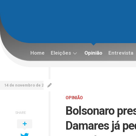
Skip
to
content
Home
Eleições
Opinião
Entrevista
Eleições
2022
14 de novembro de 2025
OPINIÃO
Bolsonaro pres
SHARE
Damares já ped