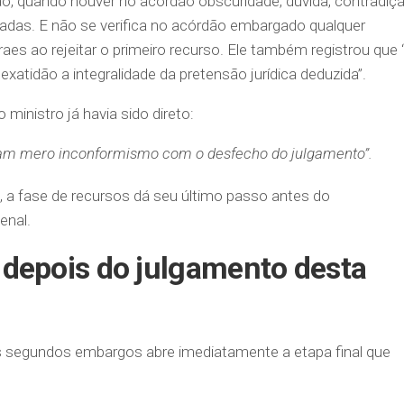
, quando houver no acórdão obscuridade, dúvida, contradiç
das. E não se verifica no acórdão embargado qualquer
es ao rejeitar o primeiro recurso. Ele também registrou que 
xatidão a integralidade da pretensão jurídica deduzida”.
ministro já havia sido direto:
am mero inconformismo com o desfecho do julgamento”.
, a fase de recursos dá seu último passo antes do
enal.
 depois do julgamento desta
 segundos embargos abre imediatamente a etapa final que