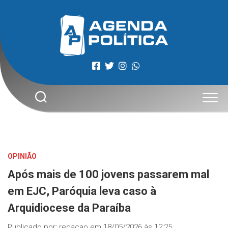
Skip
to
content
OPINIÃO
Após mais de 100 jovens passarem mal
em EJC, Paróquia leva caso à
Arquidiocese da Paraíba
Publicado por:
redacao
em
18/05/2026 às 12:25