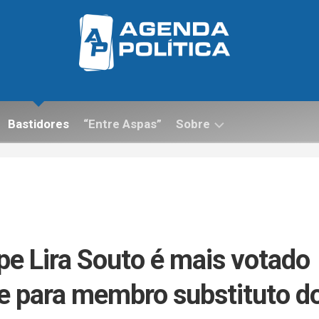
Bastidores
“Entre Aspas”
Sobre
Contato
pe Lira Souto é mais votado
ice para membro substituto d