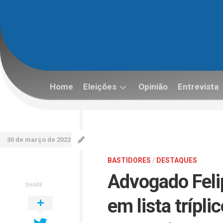
Skip
to
content
Home
Eleições
Opinião
Entrevista
Eleições
2022
30 de março de 2022
BASTIDORES
/
DESTAQUES
Advogado Feli
SHARE
em lista trípl