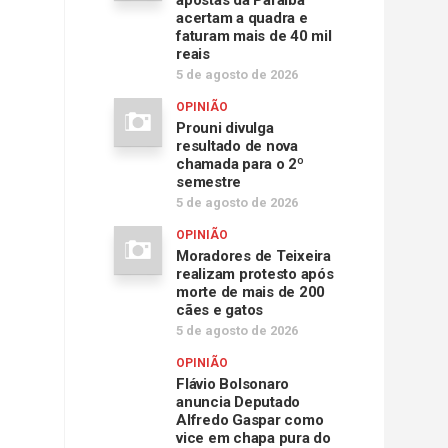
apostas da Paraíba
acertam a quadra e
faturam mais de 40 mil
reais
5 de agosto de 2026
OPINIÃO
Prouni divulga
resultado de nova
chamada para o 2º
semestre
5 de agosto de 2026
OPINIÃO
Moradores de Teixeira
realizam protesto após
morte de mais de 200
cães e gatos
5 de agosto de 2026
OPINIÃO
Flávio Bolsonaro
anuncia Deputado
Alfredo Gaspar como
vice em chapa pura do