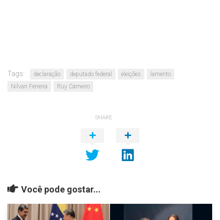
Tags:
declaração
deputado federal
eleições
lamento
Nilvan Ferreira
Ruy Carneiro
SHARE
Você pode gostar...