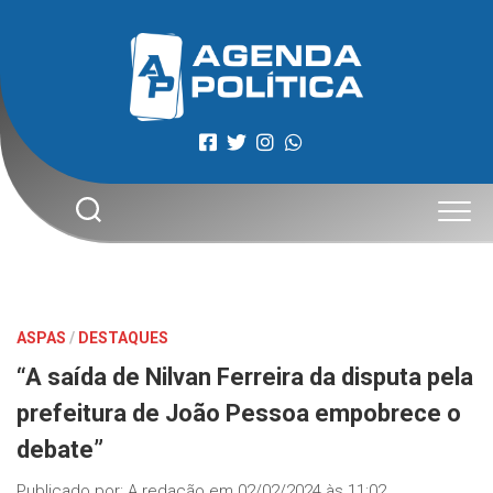
Skip
to
content
ASPAS
/
DESTAQUES
“A saída de Nilvan Ferreira da disputa pela
prefeitura de João Pessoa empobrece o
debate”
Publicado por:
A redação
em
02/02/2024 às 11:02