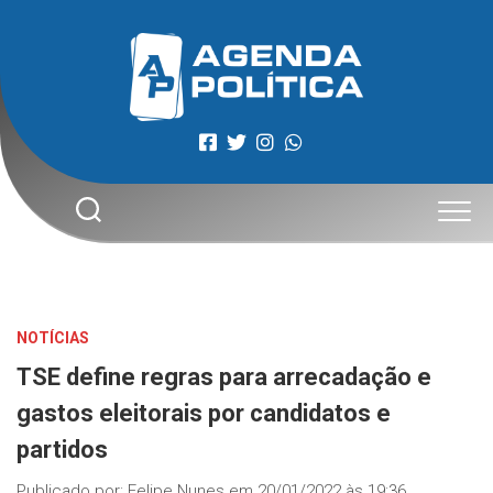
Skip
to
content
NOTÍCIAS
TSE define regras para arrecadação e
gastos eleitorais por candidatos e
partidos
Publicado por:
Felipe Nunes
em
20/01/2022 às 19:36