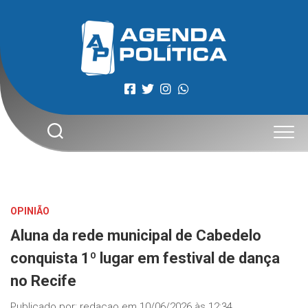
Skip
to
content
OPINIÃO
Aluna da rede municipal de Cabedelo
conquista 1º lugar em festival de dança
no Recife
Publicado por:
redacao
em
10/06/2026 às 12:34