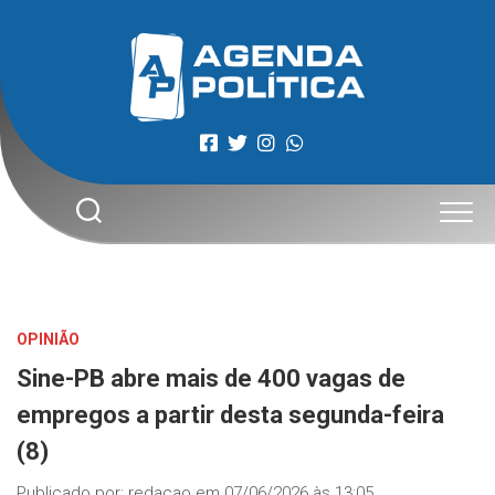
Skip
to
content
OPINIÃO
Sine-PB abre mais de 400 vagas de
empregos a partir desta segunda-feira
(8)
Publicado por:
redacao
em
07/06/2026 às 13:05