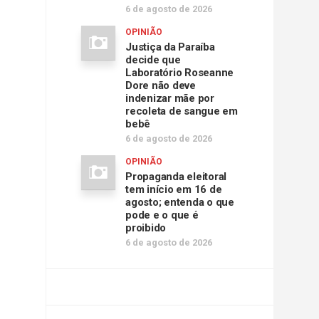
6 de agosto de 2026
OPINIÃO
Justiça da Paraíba
decide que
Laboratório Roseanne
Dore não deve
indenizar mãe por
recoleta de sangue em
bebê
6 de agosto de 2026
OPINIÃO
Propaganda eleitoral
tem início em 16 de
agosto; entenda o que
pode e o que é
proibido
6 de agosto de 2026