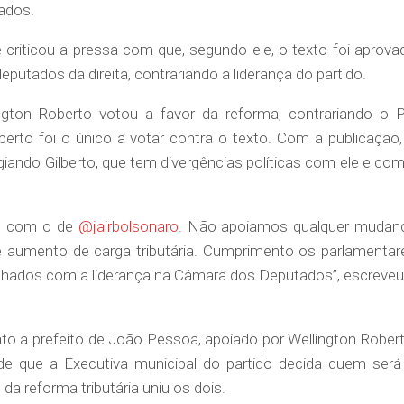
ados.
e criticou a pressa com que, segundo ele, o texto foi aprova
eputados da direita, contrariando a liderança do partido.
ngton Roberto votou a favor da reforma, contrariando o P
erto foi o único a votar contra o texto. Com a publicação,
iando Gilberto, que tem divergências políticas com ele e com
do com o de
@jairbolsonaro.
Não apoiamos qualquer mudan
e aumento de carga tributária. Cumprimento os parlamentar
nhados com a liderança na Câmara dos Deputados”, escreveu
to a prefeito de João Pessoa, apoiado por Wellington Robert
de que a Executiva municipal do partido decida quem será
da reforma tributária uniu os dois.