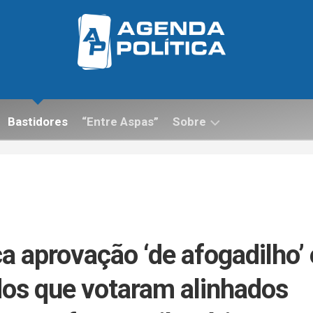
Bastidores
“Entre Aspas”
Sobre
Contato
ca aprovação ‘de afogadilho’ 
dos que votaram alinhados