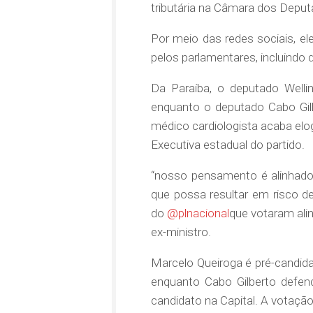
tributária na Câmara dos Deput
Por meio das redes sociais, el
pelos parlamentares, incluindo d
Da Paraíba, o deputado Welli
enquanto o deputado Cabo Gilb
médico cardiologista acaba elog
Executiva estadual do partido.
“nosso pensamento é alinha
que possa resultar em risco d
do
@plnacional
que votaram ali
ex-ministro.
Marcelo Queiroga é pré-candida
enquanto Cabo Gilberto defen
candidato na Capital. A votação 