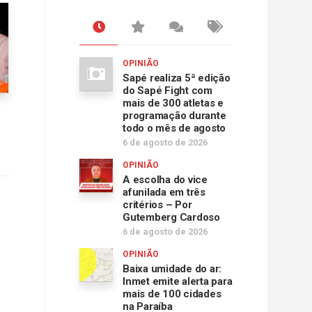
OPINIÃO
Sapé realiza 5ª edição
do Sapé Fight com
mais de 300 atletas e
programação durante
todo o mês de agosto
6 de agosto de 2026
OPINIÃO
A escolha do vice
afunilada em três
critérios – Por
Gutemberg Cardoso
6 de agosto de 2026
OPINIÃO
Baixa umidade do ar:
Inmet emite alerta para
mais de 100 cidades
na Paraíba