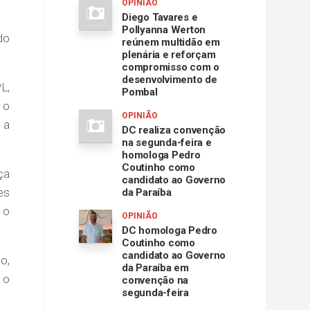
OPINIÃO
Diego Tavares e
Pollyanna Werton
do
reúnem multidão em
plenária e reforçam
compromisso com o
desenvolvimento de
L,
Pombal
 o
OPINIÃO
 a
DC realiza convenção
na segunda-feira e
homologa Pedro
Coutinho como
ça
candidato ao Governo
es
da Paraíba
 o
OPINIÃO
DC homologa Pedro
Coutinho como
candidato ao Governo
o,
da Paraíba em
 o
convenção na
segunda-feira