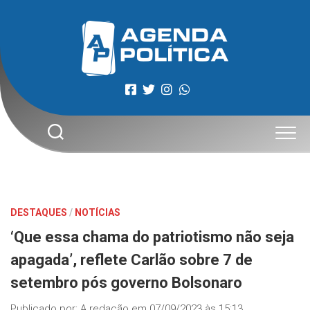
Skip
to
content
DESTAQUES
/
NOTÍCIAS
‘Que essa chama do patriotismo não seja
apagada’, reflete Carlão sobre 7 de
setembro pós governo Bolsonaro
Publicado por:
A redação
em
07/09/2023 às 15:13