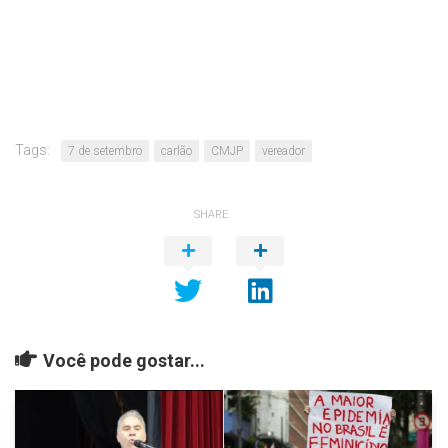
Tags:
7 de setembro
carlão
CMJP
vereador
SHARE
Você pode gostar...