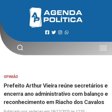
Skip
to
content
OPINIÃO
Prefeito Arthur Vieira reúne secretários e
encerra ano administrativo com balanço e
reconhecimento em Riacho dos Cavalos
Publicado por:
redacao
em
18/12/2025 às 12:55