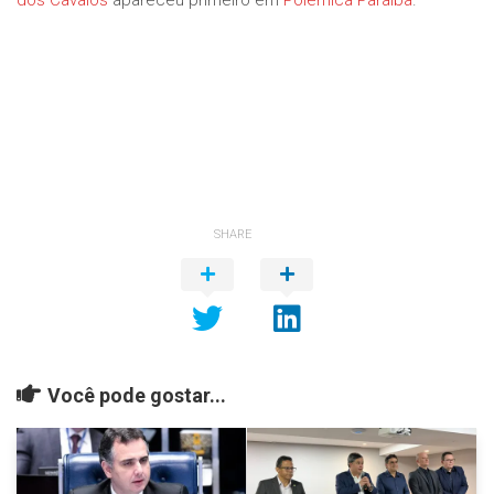
dos Cavalos
apareceu primeiro em
Polêmica Paraíba
.
SHARE
Você pode gostar...